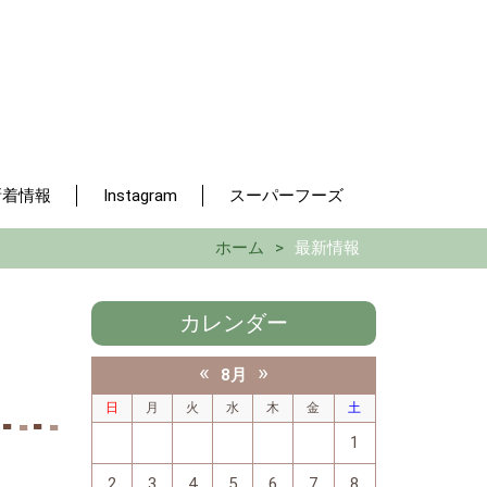
新着情報
Instagram
スーパーフーズ
ホーム
最新情報
カレンダー
«
»
8月
日
月
火
水
木
金
土
1
2
3
4
5
6
7
8