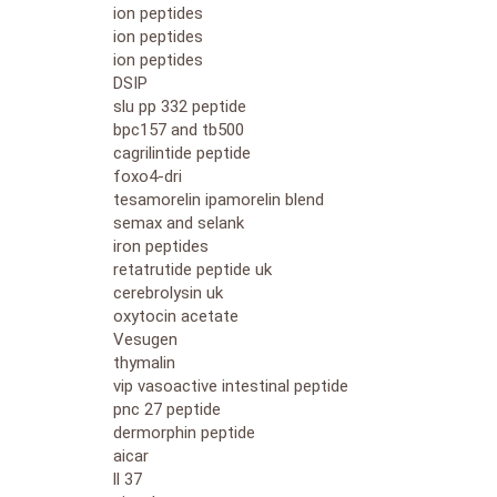
ion peptides
ion peptides
ion peptides
DSIP
slu pp 332 peptide
bpc157 and tb500
cagrilintide peptide
foxo4-dri
tesamorelin ipamorelin blend
semax and selank
iron peptides
retatrutide peptide uk
cerebrolysin uk
oxytocin acetate
Vesugen
thymalin
vip vasoactive intestinal peptide
pnc 27 peptide
dermorphin peptide
aicar
ll 37