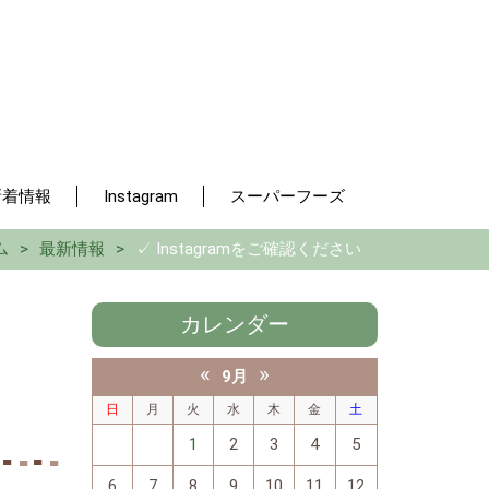
新着情報
Instagram
スーパーフーズ
ム
最新情報
✓ Instagramをご確認ください
カレンダー
«
»
9月
日
月
火
水
木
金
土
1
2
3
4
5
6
7
8
9
10
11
12