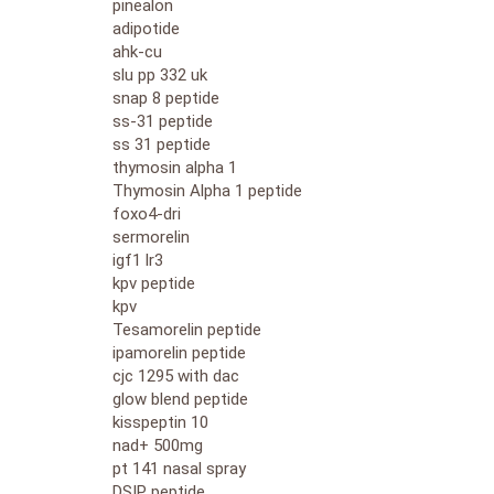
pinealon
adipotide
ahk-cu
slu pp 332 uk
snap 8 peptide
ss-31 peptide
ss 31 peptide
thymosin alpha 1
Thymosin Alpha 1 peptide
foxo4-dri
sermorelin
igf1 lr3
kpv peptide
kpv
Tesamorelin peptide
ipamorelin peptide
cjc 1295 with dac
glow blend peptide
kisspeptin 10
nad+ 500mg
pt 141 nasal spray
DSIP peptide