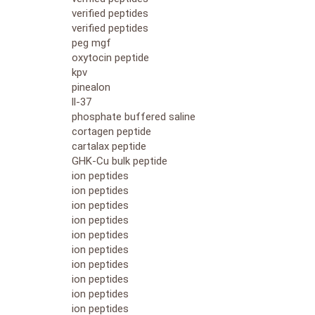
verified peptides
verified peptides
peg mgf
oxytocin peptide
kpv
pinealon
ll-37
phosphate buffered saline
cortagen peptide
cartalax peptide
GHK-Cu bulk peptide
ion peptides
ion peptides
ion peptides
ion peptides
ion peptides
ion peptides
ion peptides
ion peptides
ion peptides
ion peptides