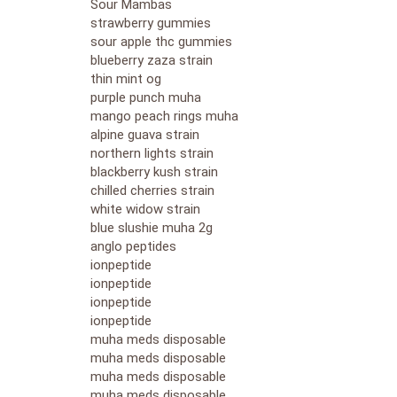
Sour Mambas
strawberry gummies
sour apple thc gummies
blueberry zaza strain
thin mint og
purple punch muha
mango peach rings muha
alpine guava strain
northern lights strain
blackberry kush strain
chilled cherries strain
white widow strain
blue slushie muha 2g
anglo peptides
ionpeptide
ionpeptide
ionpeptide
ionpeptide
muha meds disposable
muha meds disposable
muha meds disposable
muha meds disposable